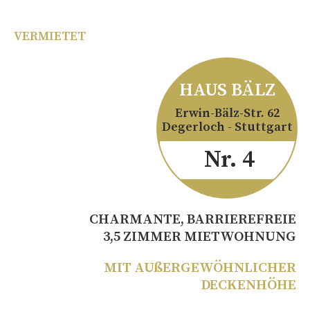
VERMIETET
HAUS BÄLZ
Erwin-Bälz-Str. 62
Degerloch - Stuttgart
Nr. 4
CHARMANTE, BARRIEREFREIE
3,5 ZIMMER MIETWOHNUNG
MIT AUßERGEWÖHNLICHER
DECKENHÖHE