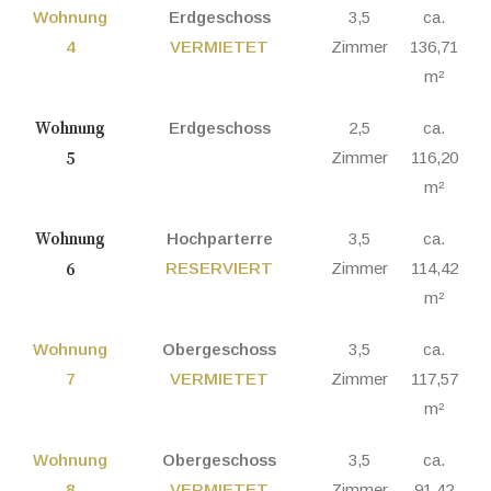
Wohnung
Erdgeschoss
3,5
ca.
4
VERMIETET
Zimmer
136,71
m²
Wohnung
Erdgeschoss
2,5
ca.
Zimmer
116,20
5
m²
Wohnung
Hochparterre
3,5
ca.
RESERVIERT
Zimmer
114,42
6
m²
Wohnung
Obergeschoss
3,5
ca.
7
VERMIETET
Zimmer
117,57
m²
Wohnung
Obergeschoss
3,5
ca.
8
VERMIETET
Zimmer
91,42