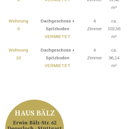
m²
Wohnung
Dachgeschoss +
4
ca.
9
Spitzboden
Zimmer
103,56
VERMIETET
m²
Wohnung
Dachgeschoss +
4
ca.
10
Spitzboden
Zimmer
96,14
VERMIETET
m²
HAUS BÄLZ
Erwin-Bälz-Str. 62
Degerloch - Stuttgart